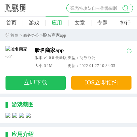
弹壳特攻队自带作弊窗版
杀手47行动
首页
游戏
应用
文章
专题
排行
地狱幸存者破解版
僵尸阴谋内置菜单破解版
>
>脸名商家app
首页
商务办公
杀戮之旅3破解版免费
脸名商家app
版本:v1.0.0 最新版
类型：商务办公
大小:6.1M
更新：2022-01-27 10:34:35
立即下载
IOS立即预约
游戏截图
应用介绍