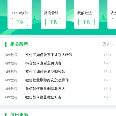
aTrust软件
微商营销宝安卓版
我的欧派app
下载
下载
下载
相关教程
更多
支付宝如何设置不让别人转账
APP教程
|
07-13
抖音如何查看主页访客
APP教程
|
07-13
支付宝如何开通花呗收款
APP教程
|
07-13
微信批量删除好友怎么操作
APP教程
|
07-13
微信如何批量删除联系人
APP教程
|
07-13
微信如何群删微信好友
APP教程
|
07-13
每日更新