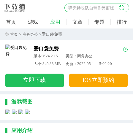
弹壳特攻队自带作弊窗版
杀手47行动
首页
游戏
应用
文章
专题
排行
地狱幸存者破解版
僵尸阴谋内置菜单破解版
>
>爱口袋免费
首页
商务办公
杀戮之旅3破解版免费
爱口袋免费
版本:VV4.2.15
类型：商务办公
大小:340.38 MB
更新：2022-05-11 15:00:20
立即下载
IOS立即预约
游戏截图
应用介绍