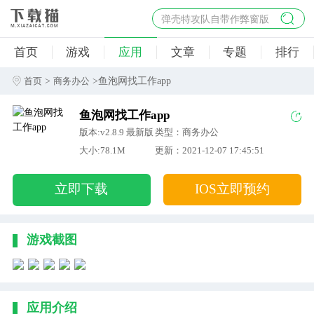
弹壳特攻队自带作弊窗版
杀手47行动
首页
游戏
应用
文章
专题
排行
地狱幸存者破解版
僵尸阴谋内置菜单破解版
>
>鱼泡网找工作app
首页
商务办公
杀戮之旅3破解版免费
鱼泡网找工作app
版本:v2.8.9 最新版
类型：商务办公
大小:78.1M
更新：2021-12-07 17:45:51
立即下载
IOS立即预约
游戏截图
应用介绍