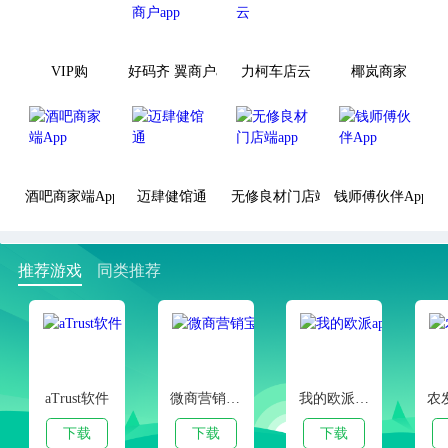
VIP购
好码齐 翼商户app
力柯车店云
椰岚商家
酒吧商家端App
迈肆健馆通
无修良材门店端app
钱师傅伙伴App
推荐游戏
同类推荐
aTrust软件
微商营销宝安卓版
我的欧派app
下载
下载
下载