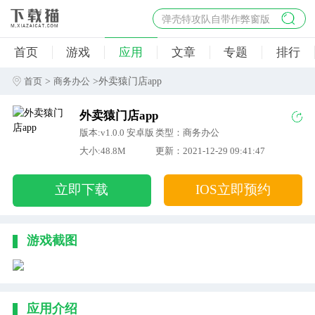
弹壳特攻队自带作弊窗版
杀手47行动
首页
游戏
应用
文章
专题
排行
地狱幸存者破解版
僵尸阴谋内置菜单破解版
>
>外卖猿门店app
首页
商务办公
杀戮之旅3破解版免费
外卖猿门店app
版本:v1.0.0 安卓版
类型：商务办公
大小:48.8M
更新：2021-12-29 09:41:47
立即下载
IOS立即预约
游戏截图
应用介绍