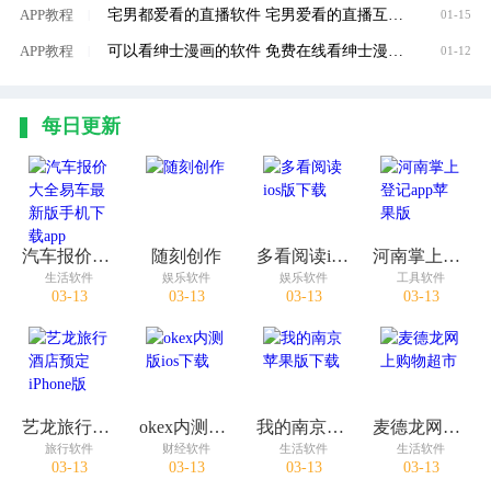
宅男都爱看的直播软件 宅男爱看的直播互动软件推荐
APP教程
|
01-15
可以看绅士漫画的软件 免费在线看绅士漫画软件推荐
APP教程
|
01-12
每日更新
汽车报价大全易车最新版手机下载app
随刻创作
多看阅读ios版下载
河南掌上登记app苹果版
生活软件
娱乐软件
娱乐软件
工具软件
03-13
03-13
03-13
03-13
艺龙旅行酒店预定iPhone版
okex内测版ios下载
我的南京苹果版下载
麦德龙网上购物超市
旅行软件
财经软件
生活软件
生活软件
03-13
03-13
03-13
03-13