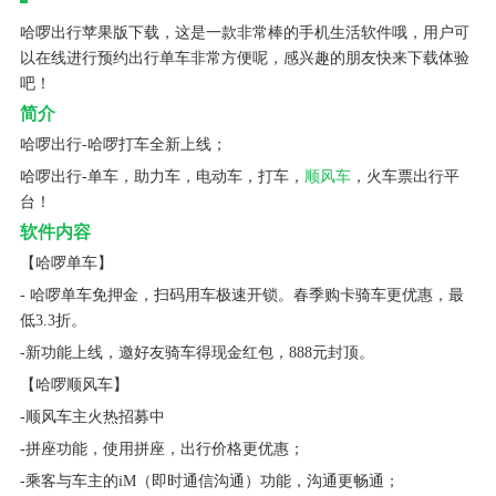
哈啰出行苹果版下载，这是一款非常棒的手机生活软件哦，用户可
以在线进行预约出行单车非常方便呢，感兴趣的朋友快来下载体验
吧！
简介
哈啰出行-哈啰打车全新上线；
哈啰出行-单车，助力车，电动车，打车，
顺风车
，火车票出行平
台！
软件内容
【哈啰单车】
- 哈啰单车免押金，扫码用车极速开锁。春季购卡骑车更优惠，最
低3.3折。
-新功能上线，邀好友骑车得现金红包，888元封顶。
【哈啰顺风车】
-顺风车主火热招募中
-拼座功能，使用拼座，出行价格更优惠；
-乘客与车主的iM（即时通信沟通）功能，沟通更畅通；