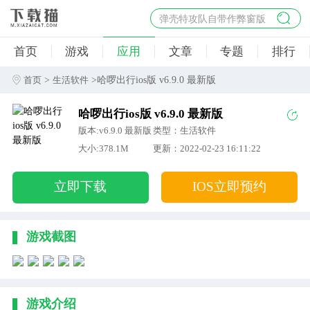
弹壳特攻队自带作弊窗版
杀手47行动
首页
游戏
应用
文章
专题
排行
地狱幸存者破解版
僵尸阴谋内置菜单破解版
>
>哈啰出行ios版 v6.9.0 最新版
首页
生活软件
杀戮之旅3破解版免费
哈啰出行ios版 v6.9.0 最新版
版本:v6.9.0 最新版
类型：生活软件
大小:378.1M
更新：2022-02-23 16:11:22
立即下载
IOS立即预约
游戏截图
游戏介绍