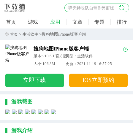
弹壳特攻队自带作弊窗版
杀手47行动
首页
游戏
应用
文章
专题
排行
地狱幸存者破解版
僵尸阴谋内置菜单破解版
>
>搜狗地图iPhone版客户端
首页
生活软件
杀戮之旅3破解版免费
搜狗地图iPhone版客户端
版本:v10.6.1 官方版
类型：生活软件
大小:196.8M
更新：2021-11-19 16:57:25
立即下载
IOS立即预约
游戏截图
游戏介绍