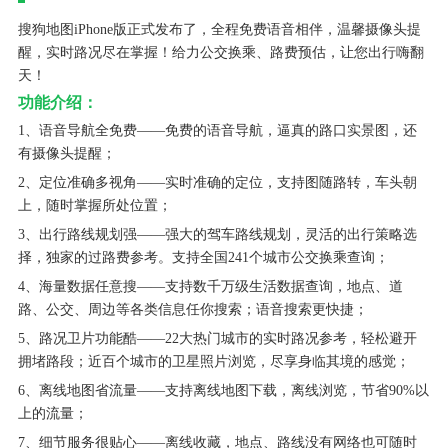
搜狗地图iPhone版正式发布了，全程免费语音相伴，温馨摄像头提
醒，实时路况尽在掌握！给力公交换乘、路费预估，让您出行嗨翻
天！
功能介绍：
1、语音导航全免费——免费的语音导航，逼真的路口实景图，还
有摄像头提醒；
2、定位准确多视角——实时准确的定位，支持图随路转，车头朝
上，随时掌握所处位置；
3、出行路线规划强——强大的驾车路线规划，灵活的出行策略选
择，独家的过路费参考。支持全国241个城市公交换乘查询；
4、海量数据任意搜——支持数千万级生活数据查询，地点、道
路、公交、周边等各类信息任你搜索；语音搜索更快捷；
5、路况卫片功能酷——22大热门城市的实时路况参考，轻松避开
拥堵路段；近百个城市的卫星照片浏览，尽享身临其境的感觉；
6、离线地图省流量——支持离线地图下载，离线浏览，节省90%以
上的流量；
7、细节服务很贴心——离线收藏，地点、路线没有网络也可随时