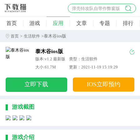
弹壳特攻队自带作弊窗版
杀手47行动
首页
游戏
应用
文章
专题
排行
地狱幸存者破解版
僵尸阴谋内置菜单破解版
>
>泰木谷ios版
首页
生活软件
杀戮之旅3破解版免费
泰木谷ios版
版本:v1.2 最新版
类型：生活软件
大小:61.7M
更新：2021-11-19 15:19:29
立即下载
IOS立即预约
游戏截图
游戏介绍