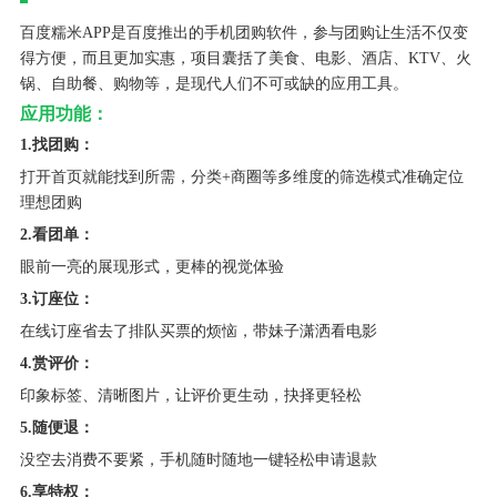
百度糯米APP是百度推出的手机团购软件，参与团购让生活不仅变
得方便，而且更加实惠，项目囊括了美食、电影、酒店、KTV、火
锅、自助餐、购物等，是现代人们不可或缺的应用工具。
应用功能：
1.找团购：
打开首页就能找到所需，分类+商圈等多维度的筛选模式准确定位
理想团购
2.看团单：
眼前一亮的展现形式，更棒的视觉体验
3.订座位：
在线订座省去了排队买票的烦恼，带妹子潇洒看电影
4.赏评价：
印象标签、清晰图片，让评价更生动，抉择更轻松
5.随便退：
没空去消费不要紧，手机随时随地一键轻松申请退款
6.享特权：