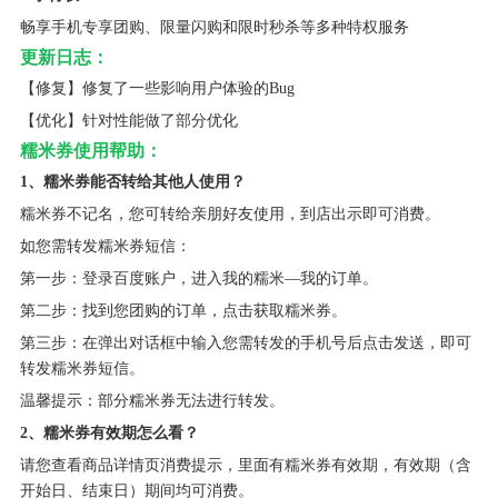
畅享手机专享团购、限量闪购和限时秒杀等多种特权服务
更新日志：
【修复】修复了一些影响用户体验的Bug
【优化】针对性能做了部分优化
糯米券使用帮助：
1、糯米券能否转给其他人使用？
糯米券不记名，您可转给亲朋好友使用，到店出示即可消费。
如您需转发糯米券短信：
第一步：登录百度账户，进入我的糯米—我的订单。
第二步：找到您团购的订单，点击获取糯米券。
第三步：在弹出对话框中输入您需转发的手机号后点击发送，即可
转发糯米券短信。
温馨提示：部分糯米券无法进行转发。
2、糯米券有效期怎么看？
请您查看商品详情页消费提示，里面有糯米券有效期，有效期（含
开始日、结束日）期间均可消费。