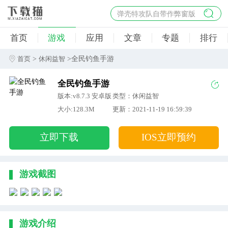
弹壳特攻队自带作弊窗版
杀手47行动
首页
游戏
应用
文章
专题
排行
地狱幸存者破解版
僵尸阴谋内置菜单破解版
>
>全民钓鱼手游
首页
休闲益智
杀戮之旅3破解版免费
全民钓鱼手游
版本:v8.7.3 安卓版
类型：休闲益智
大小:128.3M
更新：2021-11-19 16:59:39
立即下载
IOS立即预约
游戏截图
游戏介绍