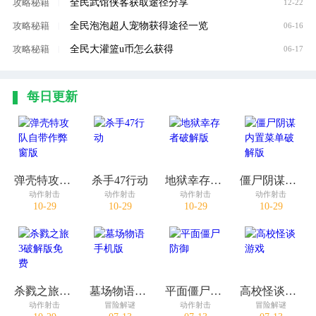
全民武馆侠客获取途径分享
攻略秘籍
|
12-22
全民泡泡超人宠物获得途径一览
攻略秘籍
|
06-16
全民大灌篮u币怎么获得
攻略秘籍
|
06-17
每日更新
弹壳特攻队自带作弊窗版
杀手47行动
地狱幸存者破解版
僵尸阴谋内置菜单破解版
动作射击
动作射击
动作射击
动作射击
10-29
10-29
10-29
10-29
杀戮之旅3破解版免费
墓场物语手机版
平面僵尸防御
高校怪谈游戏
动作射击
冒险解谜
动作射击
冒险解谜