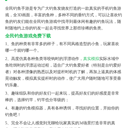
全民钓鱼手游是专为广大钓鱼发烧友打造的一款真实的手机钓鱼游
戏，全3D画面，丰富的鱼种，多种不同的垂钓方式，可以让喜欢钓
鱼的钓友们能在全民钓鱼游戏中找寻到最休闲有趣的钓鱼玩法，随
时随地约上你的钓友一起去寻找世界上那些珍稀的鱼类。
全民钓鱼游戏免费下载
1、鱼的种类有非常多的样子，有不同风格造型的小鱼，玩家喜欢
哪一个就钓哪一个。
2、高度仿真各种鱼类等咬钩时的浮漂动作，
真实模拟
实际水域中
鱼吃饵时的浮漂运动过程，适合广大钓鱼爱好者（特别是台钓爱好
者）对各种漂像的熟悉以及对提杆时机的了解，再加上逼真的体感
晃动触发，模拟真实提杆时的动作，使广大用户随时随地可享受垂
钓乐趣。
3、趣味组队和你的好友们一起来玩，提高好友们的好感度是非常
棒的，选择钓竿，钓竿也分等级的；
4、有趣的钓鱼模拟器，具有各种诱饵，寻找好的位置，开始你的
钓鱼吧！
5、完全不会让人感觉到无聊给玩家真实的3d场景打造非常的真