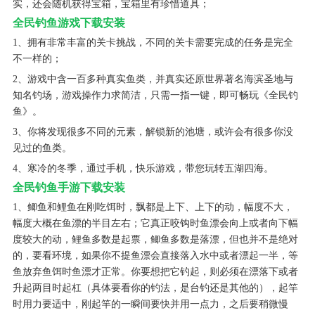
实，还会随机获得宝箱，宝箱里有珍惜道具；
全民钓鱼游戏下载安装
1、拥有非常丰富的关卡挑战，不同的关卡需要完成的任务是完全
不一样的；
2、游戏中含一百多种真实鱼类，并真实还原世界著名海滨圣地与
知名钓场，游戏操作力求简洁，只需一指一键，即可畅玩《全民钓
鱼》。
3、你将发现很多不同的元素，解锁新的池塘，或许会有很多你没
见过的鱼类。
4、寒冷的冬季，通过手机，快乐游戏，带您玩转五湖四海。
全民钓鱼手游下载安装
1、鲫鱼和鲤鱼在刚吃饵时，飘都是上下、上下的动，幅度不大，
幅度大概在鱼漂的半目左右；它真正咬钩时鱼漂会向上或者向下幅
度较大的动，鲤鱼多数是起票，鲫鱼多数是落漂，但也并不是绝对
的，要看环境，如果你不提鱼漂会直接落入水中或者漂起一半，等
鱼放弃鱼饵时鱼漂才正常。你要想把它钓起，则必须在漂落下或者
升起两目时起杠（具体要看你的钓法，是台钓还是其他的），起竿
时用力要适中，刚起竿的一瞬间要快并用一点力，之后要稍微慢