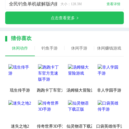
全民钓鱼单机破解版内购免费
大小：128.3M
查看详情
点击查看更多
猜你喜欢
休闲动作
钓鱼手游
休闲手游
休闲赚钱游戏
琉生传手游
跑跑卡丁车官方竞速版手游
汤姆猫大冒险游戏
非人学园手游
迷失之地2
传奇世界3D手游
仙灵物语下载正版
口袋英雄传手游