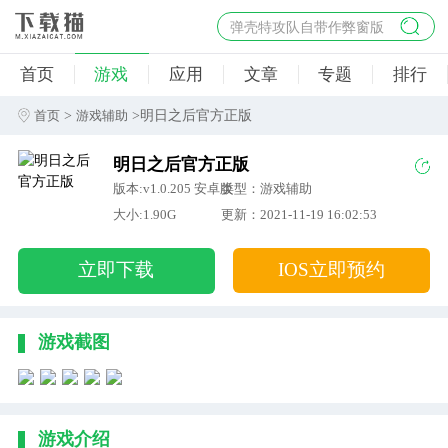
弹壳特攻队自带作弊窗版
杀手47行动
首页
游戏
应用
文章
专题
排行
地狱幸存者破解版
僵尸阴谋内置菜单破解版
>
>明日之后官方正版
首页
游戏辅助
杀戮之旅3破解版免费
明日之后官方正版
版本:v1.0.205 安卓版
类型：游戏辅助
大小:1.90G
更新：2021-11-19 16:02:53
立即下载
IOS立即预约
游戏截图
游戏介绍