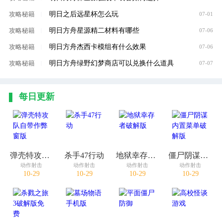
明日之后远星杯怎么玩
攻略秘籍
|
07-01
明日方舟星源精二材料有哪些
攻略秘籍
|
07-06
明日方舟杰西卡模组有什么效果
攻略秘籍
|
07-06
明日方舟绿野幻梦商店可以兑换什么道具
攻略秘籍
|
07-07
每日更新
弹壳特攻队自带作弊窗版
杀手47行动
地狱幸存者破解版
僵尸阴谋内置菜单破解版
动作射击
动作射击
动作射击
动作射击
10-29
10-29
10-29
10-29