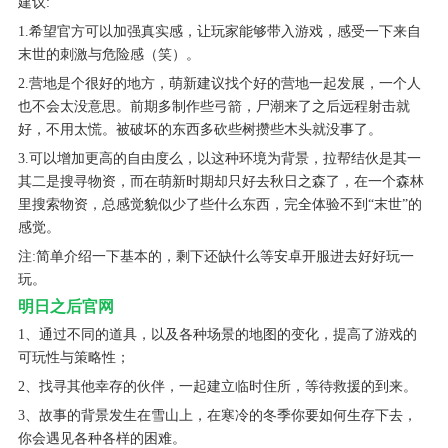
建议:
1.希望官方可以加强真实感，让玩家能够带入游戏，感受一下来自
末世的刺激与危险感（笑）。
2.营地是个很好的地方，萌新建议找个好的营地一起发展，一个人
也不会太没意思。前期多制作些弓箭，尸潮来了之后远程射击就
好，不用太慌。被破坏的东西多砍些树攒些木头就没事了。
3.可以增加更高的自由度么，以这种环境为背景，拉帮结伙是其一
其二是搜寻物资，而在萌新时期却只好去秋日之森了，在一个森林
里搜索物资，总感觉貌似少了些什么东西，完全体验不到“末世”的
感觉。
注:简单介绍一下基本的，剩下还缺什么等安卓开服进去好好玩一
玩。
明日之后官网
1、通过不同的道具，以及各种场景的地图的变化，提高了游戏的
可玩性与策略性；
2、找寻其他幸存的伙伴，一起建立临时住所，等待救援的到来。
3、故事的背景发生在雪山上，在寒冷的冬季你要如何生存下去，
你会遇见各种各样的困难。