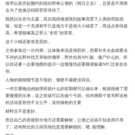
很早以前开始预约到现在即将公测的《明日之后》，总算是不用再
去为了抢激活码而苦苦等待了。
既然以生存为主题，其实我很难感觉到故事背景下人类的苟延残
喘，却是一个充满和平只是地方不是很大小镇罢了，而这点有待提
高，希望能够真正带入“末世”的背景。
这个小镇还挺有意思的。
之前参加过一次内测，以体验来说是很肝的，想要补失去血就要去
不停的去野外找艾草制作绷带，野外也有NPC狼、僵尸什么的。所
以你还要一边看地图的提示一边慢慢找还要顺便躲避NPC过来攻击
你。
人物的精细细节是不错的，僵硬不僵硬没得说。
一些主要物品例如弹药箱什么的前期都可以做出来，枪就很难了需
要慢慢肝出来，这之前就可以先做个弓箭。但内测那个首充即送枪
的活动是有些不太公平，送些做枪的主要
材料岂不是更好。
而且自己的房屋部分地方还需要解锁，公测之后就不知道用不用
了。还有附近的几块田地也是需要解锁的，嗯..能理解。