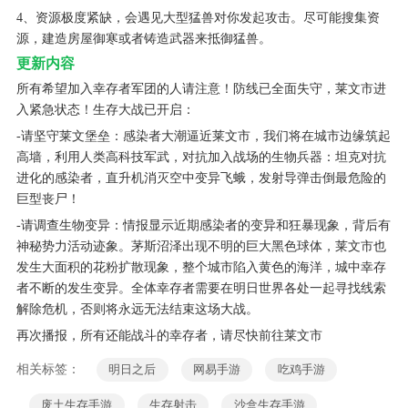
4、资源极度紧缺，会遇见大型猛兽对你发起攻击。尽可能搜集资
源，建造房屋御寒或者铸造武器来抵御猛兽。
更新内容
所有希望加入幸存者军团的人请注意！防线已全面失守，莱文市进
入紧急状态！生存大战已开启：
-请坚守莱文堡垒：感染者大潮逼近莱文市，我们将在城市边缘筑起
高墙，利用人类高科技军武，对抗加入战场的生物兵器：坦克对抗
进化的感染者，直升机消灭空中变异飞蛾，发射导弹击倒最危险的
巨型丧尸！
-请调查生物变异：情报显示近期感染者的变异和狂暴现象，背后有
神秘势力活动迹象。茅斯沼泽出现不明的巨大黑色球体，莱文市也
发生大面积的花粉扩散现象，整个城市陷入黄色的海洋，城中幸存
者不断的发生变异。全体幸存者需要在明日世界各处一起寻找线索
解除危机，否则将永远无法结束这场大战。
再次播报，所有还能战斗的幸存者，请尽快前往莱文市
相关标签：
明日之后
网易手游
吃鸡手游
废土生存手游
生存射击
沙盒生存手游