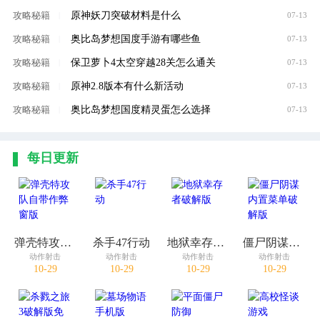
原神妖刀突破材料是什么
攻略秘籍
|
07-13
奥比岛梦想国度手游有哪些鱼
攻略秘籍
|
07-13
保卫萝卜4太空穿越28关怎么通关
攻略秘籍
|
07-13
原神2.8版本有什么新活动
攻略秘籍
|
07-13
奥比岛梦想国度精灵蛋怎么选择
攻略秘籍
|
07-13
每日更新
弹壳特攻队自带作弊窗版
杀手47行动
地狱幸存者破解版
僵尸阴谋内置菜单破解版
动作射击
动作射击
动作射击
动作射击
10-29
10-29
10-29
10-29