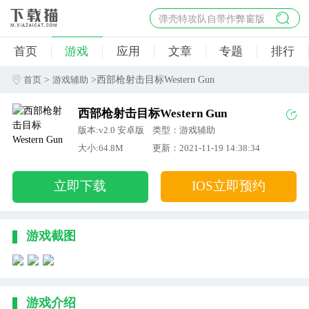
弹壳特攻队自带作弊窗版
杀手47行动
首页
游戏
应用
文章
专题
排行
地狱幸存者破解版
僵尸阴谋内置菜单破解版
>
>西部枪射击目标Western Gun
首页
游戏辅助
杀戮之旅3破解版免费
西部枪射击目标Western Gun
版本:v2.0 安卓版
类型：游戏辅助
大小:64.8M
更新：2021-11-19 14:38:34
立即下载
IOS立即预约
游戏截图
游戏介绍