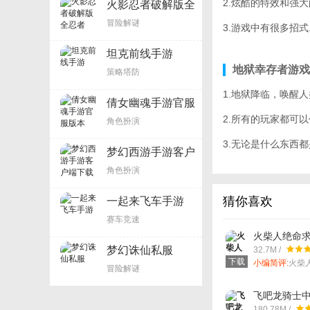
2.炫酷的特效和强
火影忍者破解版全
忍者
冒险解谜
3.游戏中有很多招
坦克前线手游
地狱幸存者游戏
策略塔防
1.地狱降临，唤醒
倩女幽魂手游官服
版本
2.所有的玩家都可
角色扮演
3.无论是什么东西
梦幻西游手游客户
端下载
角色扮演
猜你喜欢
一起来飞车手游
赛车竞速
火柴人绝命
梦幻诛仙私服
32.7M /
下载
小编简评:
火柴
冒险解谜
为最强战神。
飞吧龙骑士
180.78M /