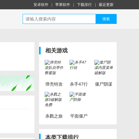
安卓软件
|
苹果软件
|
下载排行
|
最近更新
搜索
相关游戏
弹壳特攻
杀手47行
僵尸阴谋
队自带作
动
内置菜单
弊窗版
破解版
杀戮之旅
平面僵尸
3破解版
防御
免费
本类下载排行