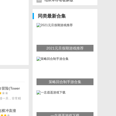
地狱幸存者破解版
10
同类最新合集
2021元旦假期游戏推荐
策略回合制手游合集
险(Tower
e adventure)
接一关，非常精
克横冲直撞
一念逍遥游戏下载