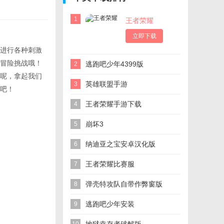
1
王者荣耀
立即下载
进行各种刺激
冒险挑战哦！
逃跑吧少年4399版
2
呢，拿起我们
英雄联盟手游
3
吧！
王者荣耀手游下载
4
崩坏3
5
纳迪亚之宝安卓汉化版
6
Treasure of Nadia
王者荣耀比赛服
7
弹壳特攻队自带作弊窗版
8
逃跑吧少年安装
9