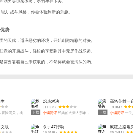
大的动力等你来体验，努力生存下去。
式.能力.战斗风格，你会体验到新的乐趣。
优势
人类的天赋，适应恶劣的环境，开始刺激精彩的对决。
以任意的开启战斗，轻松的享受到其中无尽作战乐趣。
都是需要靠着自己来获取的，不然你就会被淘汰的哟。
求生
炽热对决
高塔英雄一命冒
Hero one lif
111.2M /
19.0M /
下载
下载
人冒险闯关，成
小编简评:
经典的火柴人形象，
小编简评:
一关
巅峰策略关卡。
彩。
中文版
杀手47行动
疯狂之路坦
16.5MB /
35.24M /