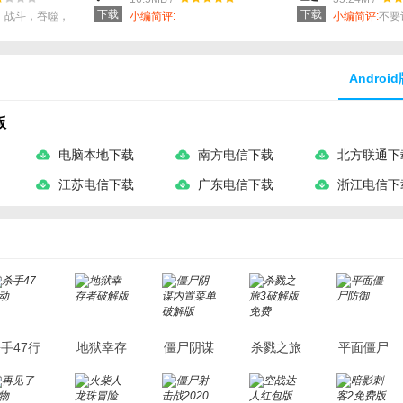
下载
下载
，战斗，吞噬，
小编简评:
小编简评:
不要
雄！
坦克
Androi
版
电脑本地下载
南方电信下载
北方联通下
江苏电信下载
广东电信下载
浙江电信下
手47行
地狱幸存
僵尸阴谋
杀戮之旅
平面僵尸
动
者破解版
内置菜单
3破解版
防御
破解版
免费