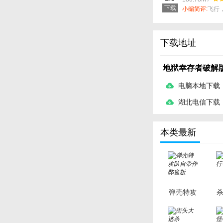
下载
小编简评:
飞行
进化，成为英
下载地址
地狱幸存者破解
电脑本地下载
湖北电信下载
本类最新
弹壳特攻
杀
队自带作
弊窗版