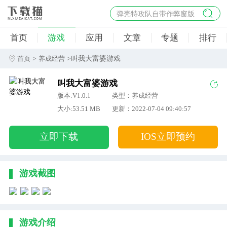
弹壳特攻队自带作弊窗版
杀手47行动
首页
游戏
应用
文章
专题
排行
地狱幸存者破解版
僵尸阴谋内置菜单破解版
>
>叫我大富婆游戏
首页
养成经营
杀戮之旅3破解版免费
叫我大富婆游戏
版本:V1.0.1
类型：养成经营
大小:53.51 MB
更新：2022-07-04 09:40:57
立即下载
IOS立即预约
游戏截图
游戏介绍