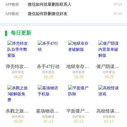
微信如何批量删除联系人
APP教程
|
07-13
微信如何群删微信好友
APP教程
|
07-13
每日更新
弹壳特攻队自带作弊窗版
杀手47行动
地狱幸存者破解版
僵尸阴谋内置菜单破解版
动作射击
动作射击
动作射击
动作射击
10-29
10-29
10-29
10-29
杀戮之旅3破解版免费
墓场物语手机版
平面僵尸防御
高校怪谈游戏
动作射击
冒险解谜
动作射击
冒险解谜
10-29
07-13
07-13
07-13