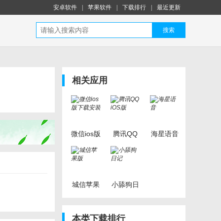
安卓软件
|
苹果软件
|
下载排行
|
最近更新
搜索
相关应用
微信ios版
腾讯QQ
海星语音
下载安装
iOS版
城信苹果
小舔狗日
版
记
本类下载排行