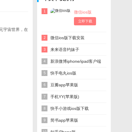
1
微信ios版
立即下载
元宇宙世界，在
微信ios版下载安装
2
来来语音约妹子
3
新浪微博iphone/ipad客户端
4
快手电丸ios版
5
豆瓣app苹果版
6
手机YY(苹果版)
7
快手小游戏ios版下载
8
简书app苹果版
9