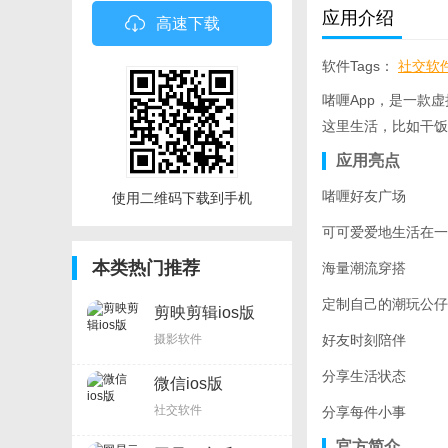
应用介绍
高速下载
软件Tags：
社交软
啫喱App，是一款
这里生活，比如干饭
应用亮点
啫喱好友广场
使用二维码下载到手机
可可爱爱地生活在一
本类热门推荐
海量潮流穿搭
定制自己的潮玩公仔
剪映剪辑ios版
摄影软件
好友时刻陪伴
分享生活状态
微信ios版
社交软件
分享每件小事
官方简介