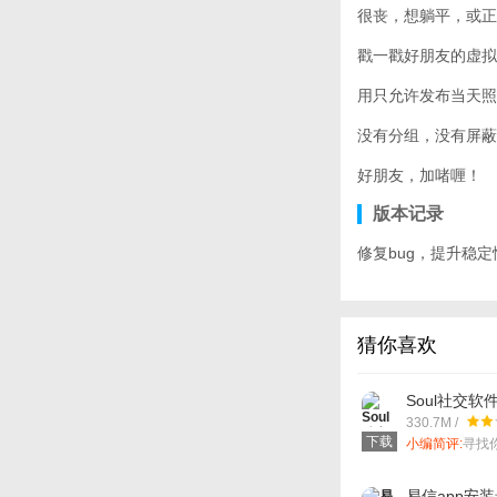
很丧，想躺平，或正
戳一戳好朋友的虚拟
用只允许发布当天照片
没有分组，没有屏蔽
好朋友，加啫喱！
版本记录
修复bug，提升稳
猜你喜欢
Soul社交软
330.7M /
下载
小编简评:
寻找
易信app安