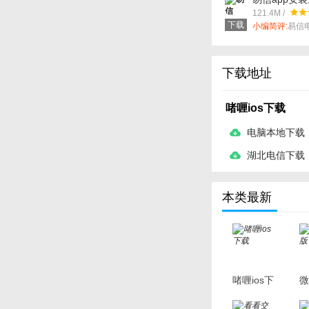
121.4M /
下载
小编简评:
易信
话质量有保障
在线免费通话
下载地址
啫喱ios下载
电脑本地下载
湖北电信下载
本类最新
啫喱ios下
微
载