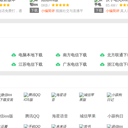
0KB /
85.4M /
下载
下载
电话免费打，通
小编简评:
视频社交与直播平
小编简评:
真人
，还能享受多人
台。
你陪我一起玩
等优质服务。
电脑本地下载
南方电信下载
北方联通下
江苏电信下载
广东电信下载
浙江电信下
信ios版
腾讯QQ
海星语音
城信苹果
小舔狗日
下载安装
iOS版
版
记