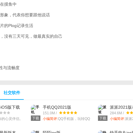
在摸鱼中
形象，代表你想要跟他说话
的Plog记录生活
，没有三天可见，做最真实的自己
定性与流畅度
社交软件
件iOS版下载
手机QQ2021版
派派2021版
151.0M /
284.6M /
下载
下载
你的心灵伴侣。
小编简评:
QQ手机版，玩转QQ
小编简评:
派派
新精彩。
本。
装最新版本
陌陌ios版
快手电丸ios