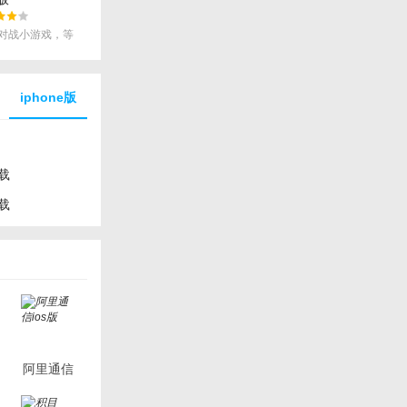
对战小游戏，等
！
iphone版
载
载
阿里通信
ios版