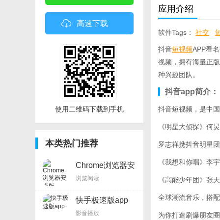
应用介绍
高速下载
软件Tags：
社交
视频下载器
今日特
抖音
短视频
APP看
视频，拥有海量正版
种兴趣团队。
抖音app简介：
使用二维码下载到手机
抖音短视频，是中国
《明星大侦探》何炅
本类热门推荐
罗志祥携抖音明星团
《我想和你唱》李宇
Chrome浏览器安
卓版
浏览阅读
《高能少年团》张天
全球潮流音乐，搭配
快手极速版app
影音播放
为你打造刷爆朋友圈