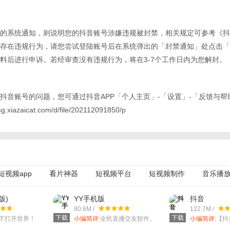
的系统通知，则说明您的抖音账号涉嫌违规被封禁，相关规定可参考《抖
存在违规行为，请您尝试登陆账号后在系统弹出的「封禁通知」处点击「
料后进行申诉。若经审查没有违规行为，将在3-7个工作日内为您解封。
抖音账号的问题，您可通过抖音APP「个人主页」-「设置」-「反馈与帮
xiazaicat.com/d/file/202112091850/p
短视频app
看片神器
短视频平台
短视频制作
音乐播
视频播放器
视频下载器
今日特卖
巨量创意
抖音极速
版)
YY手机版
抖音
80.6M /
122.7M /
下载
下载
一下打开世界！
小编简评:
全民直播交友软件。
小编简评:
【抖
APP，你竟然