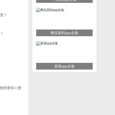
音！
腾讯系列app合集
！
菜谱app合集
取的抖音ID＋您
。