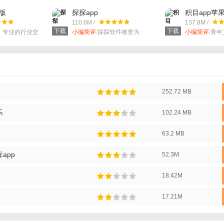
方版
探探app
积目app苹
110.6M /
137.8M /
下载
下载
，专业的行业交
小编简评:
探探软件被誉为
小编简评:
青年
80，90后最火社交利器，可以
发现你身边喜欢的人。
252.72 MB
乐
102.24 MB
63.2 MB
app
52.3M
18.42M
17.21M