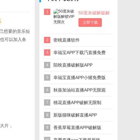
1
50度灰破解版解
锁VIP无限次
器
立即下载
自己想要的音乐短
也可以加入各
密桃直播软件
2
幸福宝APP下载汅直播免费
3
陌映直播破解版APP
4
幸福宝直播APP小猪免费版
5
秋葵加油站直播APP无限观
6
看
桃花直播APP破解无限制
7
新版猫咪破解直播APP
8
大片，
香蕉草莓直播APP破解版
9