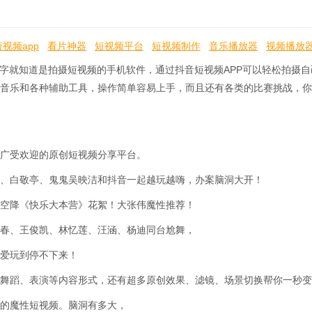
短视频app
看片神器
短视频平台
短视频制作
音乐播放器
视频播放
卖
巨量创意
抖音极速版
名字就知道是拍摄短视频的手机软件，通过抖音短视频APP可以轻松拍摄
音乐和各种辅助工具，操作简单容易上手，而且还有各类的比赛挑战，你
广受欢迎的原创短视频分享平台。
、白敬亭、鬼鬼吴映洁和抖音一起越玩越嗨，办案脑洞大开！
空降《快乐大本营》花絮！大张伟魔性推荐！
春、王俊凯、林忆莲、汪涵、杨迪同台尬舞，
爱玩到停不下来！
舞蹈、表演等内容形式，还有超多原创效果、滤镜、场景切换帮你一秒变
的魔性短视频。脑洞有多大，