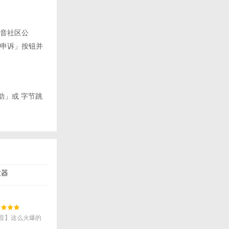
音社区公
申诉」按钮并
助」或 字节跳
放器
版
音】这么火爆的
不知道？