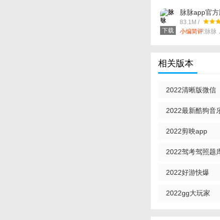
脉脉app官
83.1M /
下载
小编简评:
脉脉
流平台。
相关版本
2022清晰版微信
2022最新酷狗音
2022剪映app
2022驾考驾照题库
2022好游快爆
2022gg大玩家