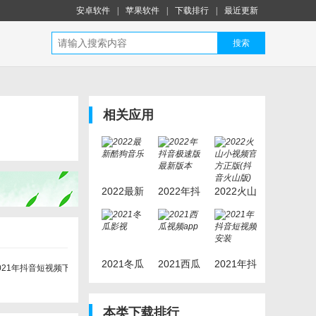
安卓软件
|
苹果软件
|
下载排行
|
最近更新
搜索
相关应用
2022最新
2022年抖
2022火山
酷狗音乐
音极速版
小视频官
最新版本
方正版
(抖音火
山版)
2021冬瓜
2021西瓜
2021年抖
影视
视频app
音短视频
安装
本类下载排行