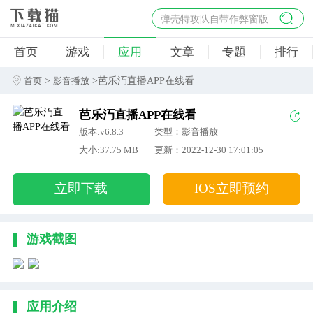
弹壳特攻队自带作弊窗版
杀手47行动
首页
游戏
应用
文章
专题
排行
地狱幸存者破解版
僵尸阴谋内置菜单破解版
>
>芭乐汅直播APP在线看
首页
影音播放
杀戮之旅3破解版免费
芭乐汅直播APP在线看
版本:v6.8.3
类型：影音播放
大小:37.75 MB
更新：2022-12-30 17:01:05
立即下载
IOS立即预约
游戏截图
应用介绍