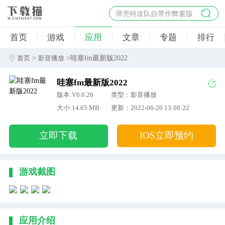
弹壳特攻队自带作弊窗版
杀手47行动
首页
游戏
应用
文章
专题
排行
地狱幸存者破解版
僵尸阴谋内置菜单破解版
>
>哇塞fm最新版2022
首页
影音播放
杀戮之旅3破解版免费
哇塞fm最新版2022
版本:V0.0.26
类型：影音播放
大小:14.65 MB
更新：2022-06-20 13:08:22
立即下载
IOS立即预约
游戏截图
应用介绍