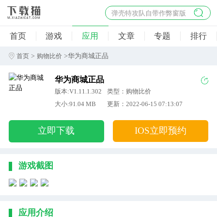
弹壳特攻队自带作弊窗版
杀手47行动
首页
游戏
应用
文章
专题
排行
地狱幸存者破解版
僵尸阴谋内置菜单破解版
>
>华为商城正品
首页
购物比价
杀戮之旅3破解版免费
华为商城正品
版本:V1.11.1.302
类型：购物比价
大小:91.04 MB
更新：2022-06-15 07:13:07
立即下载
IOS立即预约
游戏截图
应用介绍